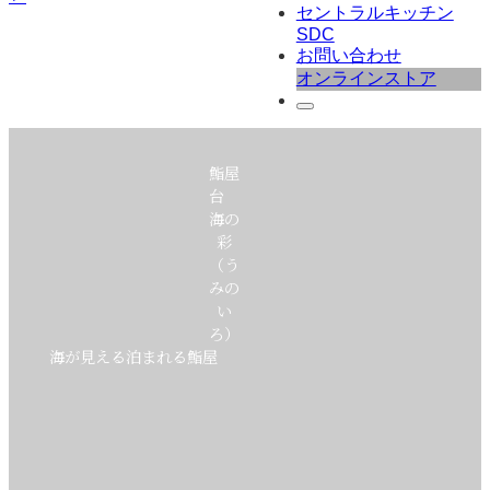
セントラルキッチン
SDC
お問い合わせ
オンラインストア
鮨屋
台
海の
彩
（う
みの
い
ろ）
海が見える泊まれる鮨屋